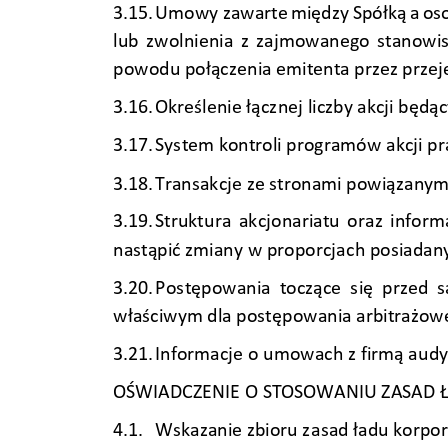
3.15. 
Umowy zawarte 
między 
Spółką 
a 
os
lub 
zwolnienia 
z 
zajmowanego 
stanowis
powodu połącz
enia emitenta przez przej
3.16. 
Określenie łącz
nej liczby akcji będą
3.17. 
Sys
tem kontroli programów a
kcji p
3.18. 
Transak
cje ze stronami powią
zanym
3.19. 
Strukt
ura 
ak
cjonariatu 
o
raz 
inform
nastąpić zmiany
 w pr
oporcja
ch posiadany
3.20. 
Pos
tępowania  toczące  s
ię  przed  
właściwym dla postęp
owania arbitrażow
3.21. 
Informacje o u
mowach 
z firmą au
dy
OŚWIADCZENIE
 O STOSOWANIU ZASAD 
4.1. 
Wskazanie zbioru z
asad ładu korpo