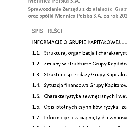
Mennica Polska 
S.A.  
Sprawozdanie Zar
ządu z działalności Gru
oraz spółki Men
nica Polska S.A.
za 
rok 
20
SPIS TREŚCI
INFORMACJE O GRUPIE
 KAPITAŁOWE
J
....
1.1. 
Struktura, organ
izacja i charakterys
1.2. 
Zmiany w strukt
urze Grupy Kapitał
o
1.3. 
Struktura sp
rzedaży Grupy Kapitało
1.4. 
Sytuacja finans
owa Grupy Kapitałow
1.5. 
Charakterystyka
 zewnętrznych i we
1.6. 
Opis istotn
ych czynników ryzyka i z
1.7. 
Informacje o zaciągnięty
ch i wypow