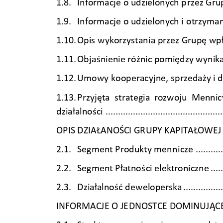
1.8. 
Informacje o udzielonych p
rzez Gru
1.9. 
Informacje o udzielonych i 
otrzyma
1.10. 
Opis
 wykorzystan
ia przez Grupę wp
1.11. 
Obja
śnienie różnic pomiędzy wyn
ik
1.12. 
Umowy k
ooperacyjne, sp
rzedaży i 
1.13. 
Przyjęta
  strategia 
rozwoju  Mennicy
działalności
...............................................
OPIS DZIAŁANOŚCI GR
UPY KAPITAŁOWEJ
2.1. 
Segment Produkty menn
icze 
..........
2.2. 
Segment Płatnoś
ci elektroniczne
....
2.3. 
Działalność d
eweloperska
...............
INFORMACJE O JE
DNOSTCE DOMINUJĄCE