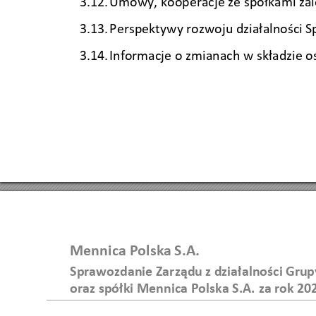
3.12. 
Umowy,
 kooperacje ze spół
kami za
3.13. 
Perspekty
wy rozwoju dział
alności S
3.14. 
Informacje o z
mianach w skł
adzie o
Mennica Polska 
S.A.  
Sprawozdanie Zar
ządu z działalności Gru
oraz spółki Men
nica Polska S.A.
za 
rok 
20