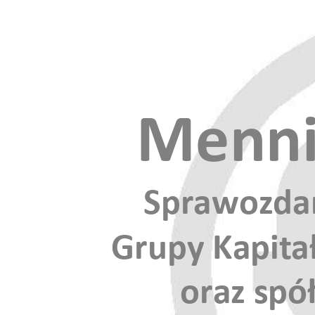
Mennic
Sprawozda
Grupy Kapit
a
oraz spó