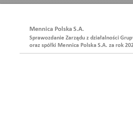
Mennica Polska 
S.A.  
Sprawozdanie Zar
ządu z działalności Gru
o
raz spółki Me
nnica Polska S.A. 
za 
rok 
20