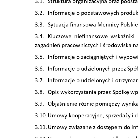
3.1. 
Struktura organ
izacyjna oraz podsta
3.2. 
Informacje o podsta
wowych produk
3.3. 
Sytuacja finans
owa Mennicy Polskiej
3.4. 
Kluczowe  niefinansowe  wskaźniki  e
zagadnień pracowniczy
ch i środowiska
 n
3.5. 
Informacje o zaciągnięty
ch i wypow
3.6. 
Informacje o udzielonych p
rzez Spó
3.7. 
Informacje o udzielonych i 
otrzyma
3.8. 
Opis wykorzys
tania przez Spółkę w
3.9. 
Objaśnienie różnic p
omiędzy wynika
3.10. 
Umowy k
ooperacyjne, sp
rzedaży i 
3.11. 
Umowy z
wiązane z dostęp
em do in